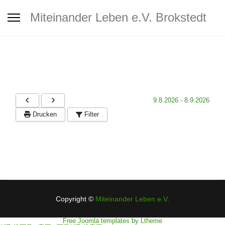
Interkultureller Treff Brokstedt
Miteinander Leben e.V. Brokstedt
Jugendtreff
Café MiLe
9.8.2026
-
8.9.2026
Café MiLe Veranstaltungskalender
Drucken
Filter
Mitgliedschaft - Spenden -
Unterstützung
Copyright ©
Miteinander Leben e.V.
Kontakt
Free Joomla templates
by
Ltheme